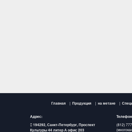
Главная
|
Продукция
|
на метане
|
Спец
Адрес:
Телефон
194292, Санкт-Петербург, Проспект
(812) 777
(многока
Культуры 44 литер А офис 203