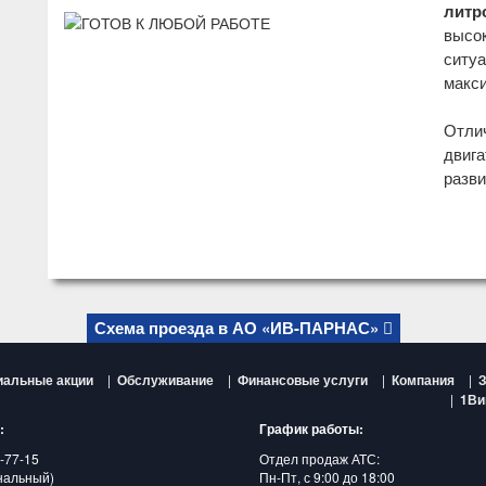
литр
высок
ситуа
макс
Отлич
двиг
разви
Схема проезда в АО «ИВ-ПАРНАС»
иальные акции
|
Обслуживание
|
Финансовые услуги
|
Компания
|
З
|
1Ви
:
График работы:
-77-15
Отдел продаж АТС:
нальный)
Пн-Пт, с 9:00 до 18:00