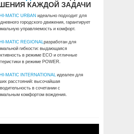
ШЕНИЯ КАЖДОЙ ЗАДАЧИ
y HI-MATIC URBAN
идеально подходит для
дневного городского движения, гарантирует
имальную управляемость и комфорт.
y HI-MATIC REGIONAL
разработан для
имальной гибкости: выдающаяся
ктивность в режиме ECO и отличные
ктеристики в режиме POWER.
y HI-MATIC INTERNATIONAL
идеален для
ших расстояний: высочайшая
водительность в сочетании с
имальным комфортом вождения.