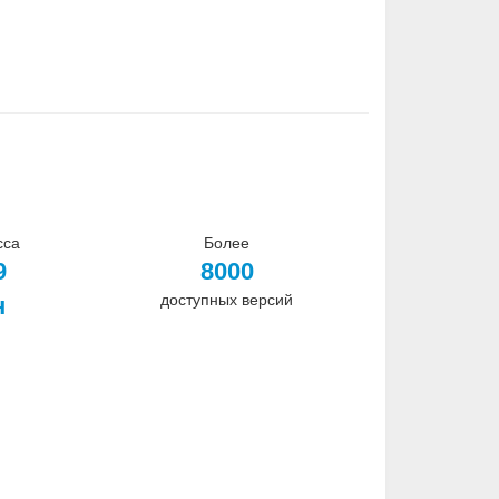
сса
Более
9
8000
доступных версий
н