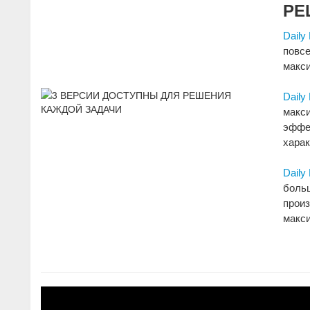
РЕ
Dail
повсе
макс
Dail
макс
эффе
хара
Dail
боль
произ
макс