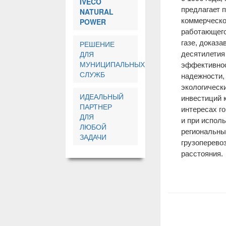
IVECO
предлагает 
NATURAL
коммерческо
POWER
работающего
газе, доказа
РЕШЕНИЕ
ДЛЯ
десятилетия
МУНИЦИПАЛЬНЫХ
эффективнос
СЛУЖБ
надежности,
экологически
ИДЕАЛЬНЫЙ
инвестиций к
ПАРТНЕР
интересах го
ДЛЯ
и при исполь
ЛЮБОЙ
региональны
ЗАДАЧИ
грузоперево
расстояния.