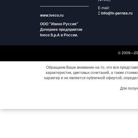
E-mail:
info@iv-parnas.ru
www.iveco.ru
ООО "Ивеко Руссия"
Дочернее предприятие
Iveco S.p.A в России.
© 2009—202
Обращаем Ваше внимание на то, что вся представ
характеристик, цветовых сочетаний, а также стои
характер и не является публичной офертой, опреде
Для получ