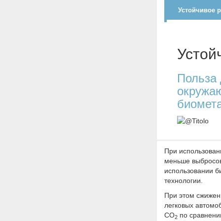
Устойчивое р
Устой
Польза 
окружаю
биомет
При использован
меньше выбросов
использовании б
технологии.
При этом сжижен
легковых автомо
CO
по сравнению
2