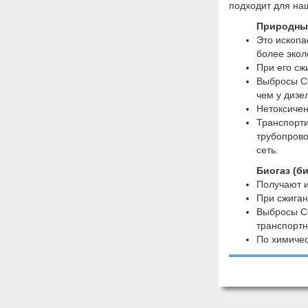
подходит для наш
Природный
Это ископа
более экол
При его сж
Выбросы 
чем у дизе
Нетоксичен
Транспорти
трубопрово
сеть.
Биогаз (б
Получают и
При сжиган
Выбросы 
транспортн
По химичес