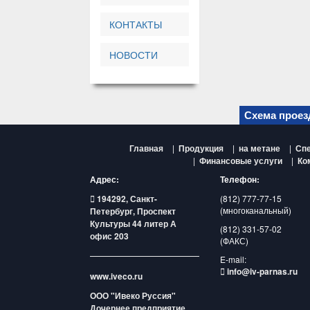
КОНТАКТЫ
НОВОСТИ
Схема прое
Главная
|
Продукция
|
на метане
|
Спе
|
Финансовые услуги
|
Ко
Адрес:
Телефон:
194292, Санкт-
(812) 777-77-15
(многоканальный)
Петербург, Проспект
Культуры 44 литер А
(812) 331-57-02
офис 203
(ФАКС)
E-mail:
info@iv-parnas.ru
www.iveco.ru
ООО "Ивеко Руссия"
Дочернее предприятие